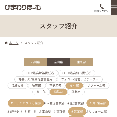
電話をかける
スタッフ紹介
ホーム
スタッフ紹介
石川県
富山県
東京都
CFO/最高財務責任者
COO/最高執行責任者
社長CEO/最高経営責任者
フェロー/経営ナビゲーター
能登支社
積算部
不動産部
設計部
リフォーム部
施工部
総務部
営業部
モデルハウス分譲部
第1営業部
南支店営業部
第2営業部
営業部
能登支社
石川県
富山県
東京都
リフォーム部