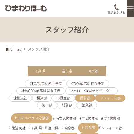
電話をかける
スタッフ紹介
ホーム
スタッフ紹介
石川県
富山県
東京都
CFO/最高財務責任者
COO/最高執行責任者
社長CEO/最高経営責任者
フェロー/経営ナビゲーター
能登支社
積算部
不動産部
設計部
リフォーム部
施工部
総務部
営業部
モデルハウス分譲部
南支店営業部
第2営業部
第1営業部
営業部
能登支社
石川県
富山県
東京都
リフォーム部