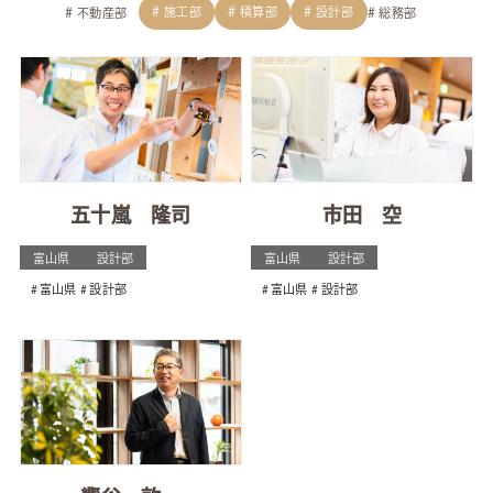
施工部
積算部
設計部
不動産部
総務部
五十嵐 隆司
市田 空
富山県
設計部
富山県
設計部
富山県
設計部
富山県
設計部