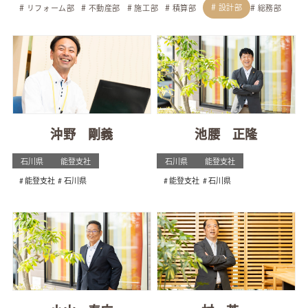
設計部
リフォーム部
不動産部
施工部
積算部
総務部
沖野 剛義
池腰 正隆
石川県
能登支社
石川県
能登支社
能登支社
石川県
能登支社
石川県