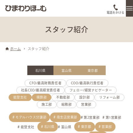
電話をかける
スタッフ紹介
ホーム
スタッフ紹介
石川県
富山県
東京都
CFO/最高財務責任者
COO/最高執行責任者
社長CEO/最高経営責任者
フェロー/経営ナビゲーター
能登支社
積算部
不動産部
設計部
リフォーム部
施工部
総務部
営業部
モデルハウス分譲部
南支店営業部
第2営業部
第1営業部
石川県
東京都
営業部
能登支社
富山県