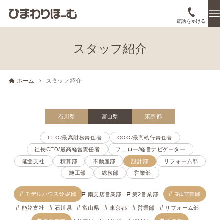
電話をかける
スタッフ紹介
ホーム
スタッフ紹介
石川県
富山県
東京都
CFO/最高財務責任者
COO/最高執行責任者
社長CEO/最高経営責任者
フェロー/経営ナビゲーター
能登支社
積算部
不動産部
設計部
リフォーム部
施工部
総務部
営業部
モデルハウス分譲部
第1営業部
南支店営業部
第2営業部
能登支社
石川県
富山県
東京都
営業部
リフォーム部