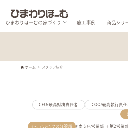
ひまわりほーむの家づくり
施工事例
商品シリ
ホーム
スタッフ紹介
CFO/最高財務責任者
COO/最高執行責任
モデルハウス分譲部
南支店営業部
第2営業