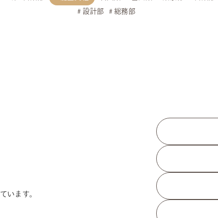
設計部
総務部
ています。