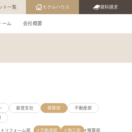
ント一覧
モデルハウス
資料請求
ォーム
会社概要
ー
能登支社
積算部
不動産部
部
リフォーム部
不動産部
施工部
積算部