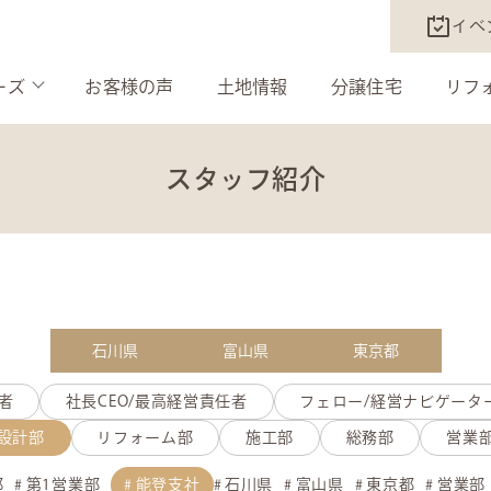
イベ
ーズ
お客様の声
土地情報
分譲住宅
リフ
スタッフ紹介
石川県
富山県
東京都
者
社長CEO/最高経営責任者
フェロー/経営ナビゲータ
設計部
リフォーム部
施工部
総務部
営業
部
第1営業部
能登支社
石川県
富山県
東京都
営業部