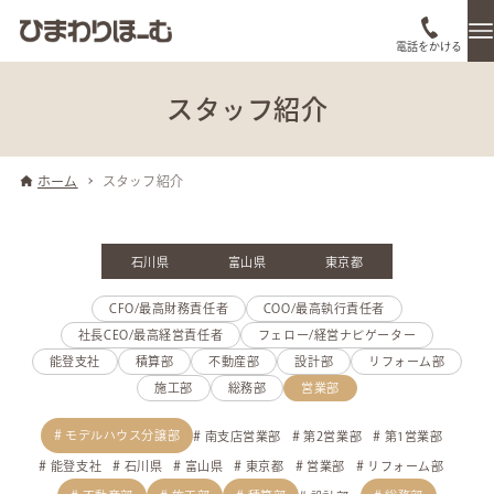
電話をかける
スタッフ紹介
ホーム
スタッフ紹介
石川県
富山県
東京都
CFO/最高財務責任者
COO/最高執行責任者
社長CEO/最高経営責任者
フェロー/経営ナビゲーター
能登支社
積算部
不動産部
設計部
リフォーム部
施工部
総務部
営業部
モデルハウス分譲部
南支店営業部
第2営業部
第1営業部
能登支社
石川県
富山県
東京都
営業部
リフォーム部