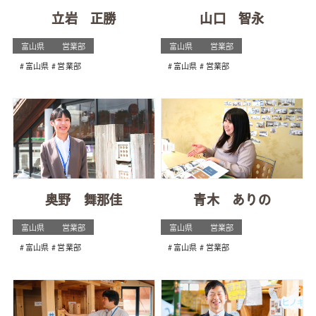
立岩 正勝
山口 智永
富山県
営業部
富山県
営業部
富山県
営業部
富山県
営業部
奥野 舞那佳
青木 ありの
富山県
営業部
富山県
営業部
富山県
営業部
富山県
営業部