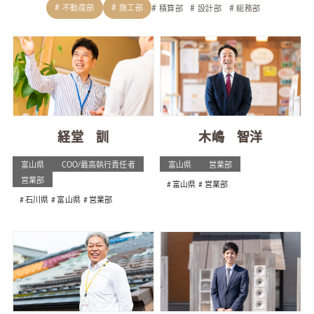
不動産部
施工部
積算部
設計部
総務部
経堂 訓
木嶋 智洋
富山県
COO/最高執行責任者
富山県
営業部
営業部
富山県
営業部
石川県
富山県
営業部