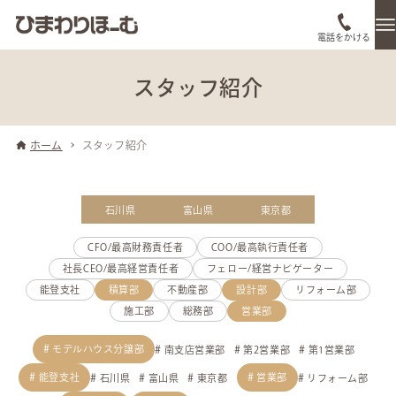
電話をかける
スタッフ紹介
ホーム
スタッフ紹介
石川県
富山県
東京都
CFO/最高財務責任者
COO/最高執行責任者
社長CEO/最高経営責任者
フェロー/経営ナビゲーター
能登支社
積算部
不動産部
設計部
リフォーム部
施工部
総務部
営業部
モデルハウス分譲部
南支店営業部
第2営業部
第1営業部
能登支社
営業部
石川県
富山県
東京都
リフォーム部