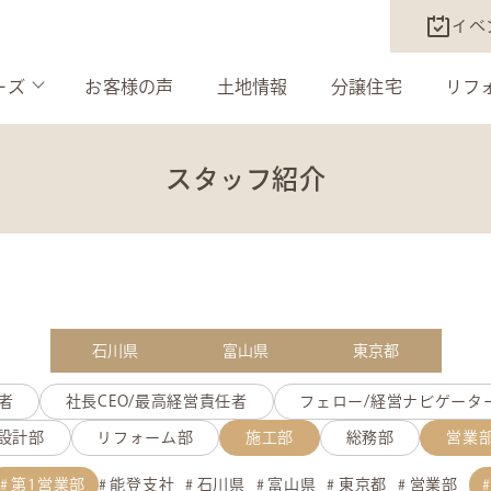
イベ
ーズ
お客様の声
土地情報
分譲住宅
リフ
スタッフ紹介
石川県
富山県
東京都
者
社長CEO/最高経営責任者
フェロー/経営ナビゲータ
設計部
リフォーム部
施工部
総務部
営業
第1営業部
能登支社
石川県
富山県
東京都
営業部