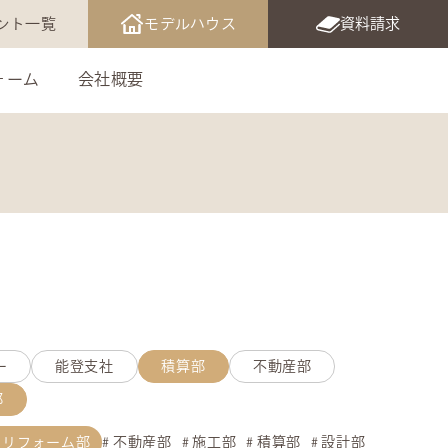
ント一覧
モデルハウス
資料請求
ォーム
会社概要
ー
能登支社
積算部
不動産部
部
リフォーム部
不動産部
施工部
積算部
設計部