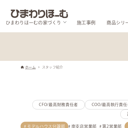
ひまわりほーむの家づくり
施工事例
商品シリ
ホーム
スタッフ紹介
CFO/最高財務責任者
COO/最高執行責任
モデルハウス分譲部
南支店営業部
第2営業部