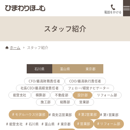
電話をかける
スタッフ紹介
ホーム
スタッフ紹介
石川県
富山県
東京都
CFO/最高財務責任者
COO/最高執行責任者
社長CEO/最高経営責任者
フェロー/経営ナビゲーター
能登支社
積算部
不動産部
設計部
リフォーム部
施工部
総務部
営業部
モデルハウス分譲部
第2営業部
南支店営業部
第1営業部
営業部
リフォーム部
能登支社
石川県
富山県
東京都