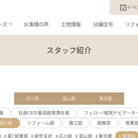
イベ
ーズ
お客様の声
土地情報
分譲住宅
リフ
スタッフ紹介
石川県
富山県
東京都
者
社長CEO/最高経営責任者
フェロー/経営ナビゲータ
設計部
リフォーム部
施工部
総務部
営業
部
第1営業部
能登支社
石川県
富山県
東京都
営業部