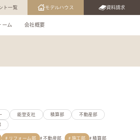
ント一覧
モデルハウス
資料請求
ォーム
会社概要
ー
能登支社
積算部
不動産部
部
リフォーム部
不動産部
施工部
積算部