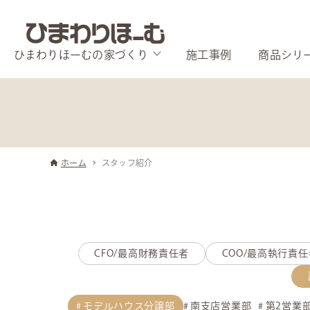
ひまわりほーむの家づくり
施工事例
商品シリ
ホーム
スタッフ紹介
CFO/最高財務責任者
COO/最高執行責任
モデルハウス分譲部
南支店営業部
第2営業