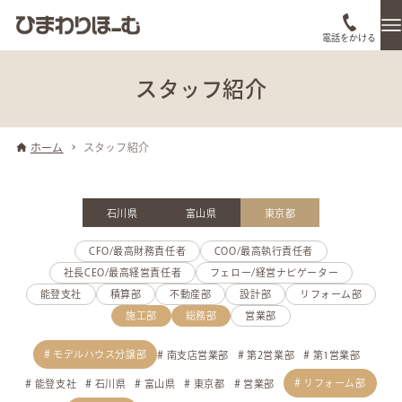
電話をかける
スタッフ紹介
ホーム
スタッフ紹介
石川県
富山県
東京都
CFO/最高財務責任者
COO/最高執行責任者
社長CEO/最高経営責任者
フェロー/経営ナビゲーター
能登支社
積算部
不動産部
設計部
リフォーム部
施工部
総務部
営業部
モデルハウス分譲部
南支店営業部
第2営業部
第1営業部
リフォーム部
能登支社
石川県
富山県
東京都
営業部