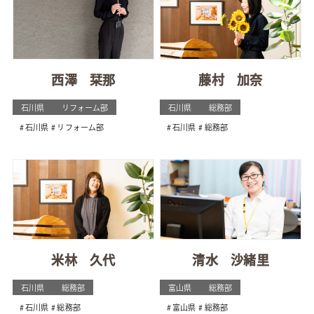
西澤 栞那
藤村 加奈
石川県
リフォーム部
石川県
総務部
石川県
リフォーム部
石川県
総務部
米林 久代
清水 沙緒里
石川県
総務部
富山県
総務部
石川県
総務部
富山県
総務部