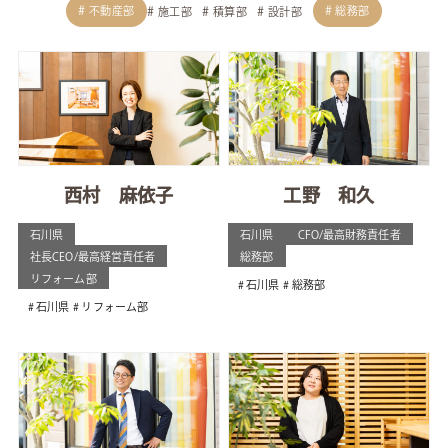
不動産部
総務部
施工部
積算部
設計部
西村 麻依子
工野 和久
石川県
石川県
CFO/最高財務責任者
社長CEO/最高経営責任者
総務部
リフォーム部
石川県
総務部
石川県
リフォーム部