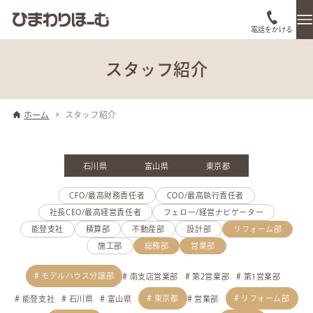
電話をかける
スタッフ紹介
ホーム
スタッフ紹介
石川県
富山県
東京都
CFO/最高財務責任者
COO/最高執行責任者
社長CEO/最高経営責任者
フェロー/経営ナビゲーター
能登支社
積算部
不動産部
設計部
リフォーム部
施工部
総務部
営業部
モデルハウス分譲部
南支店営業部
第2営業部
第1営業部
東京都
リフォーム部
能登支社
石川県
富山県
営業部