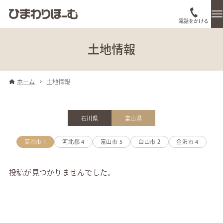
電話をかける
土地情報
ホーム
土地情報
石川県
富山県
高岡市
1
河北郡
4
富山市
5
白山市
2
金沢市
4
投稿が見つかりませんでした。