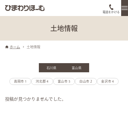
電話をかける
土地情報
ホーム
土地情報
石川県
富山県
高岡市
1
河北郡
4
富山市
5
白山市
2
金沢市
4
投稿が見つかりませんでした。