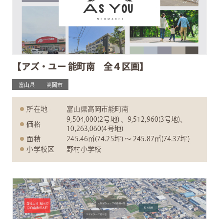
【アズ・ユー 能町南 全４区画】
富山県
高岡市
所在地
富山県高岡市能町南
9,504,000(2号地) 、9,512,960(3号地)、
価格
10,263,060(4号地)
面積
245.46㎡(74.25坪) 〜 245.87㎡(74.37坪)
小学校区
野村小学校