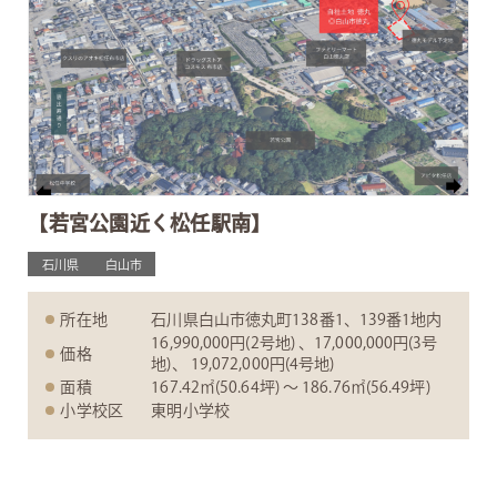
【若宮公園近く松任駅南】
石川県
白山市
所在地
石川県白山市徳丸町138番1、139番1地内
16,990,000円(2号地) 、17,000,000円(3号
価格
地)、 19,072,000円(4号地)
面積
167.42㎡(50.64坪) 〜 186.76㎡(56.49坪)
小学校区
東明小学校