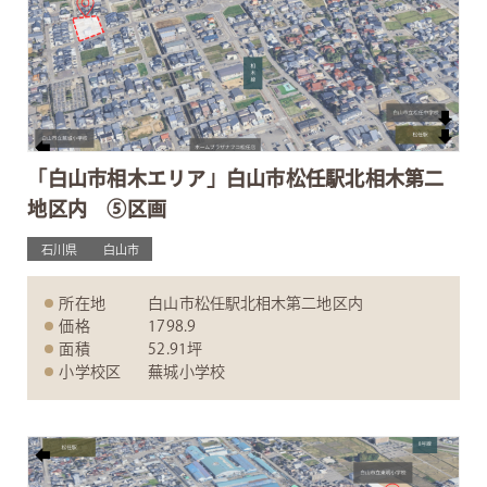
「白山市相木エリア」白山市松任駅北相木第二
地区内 ⑤区画
石川県
白山市
所在地
白山市松任駅北相木第二地区内
価格
1798.9
面積
52.91坪
小学校区
蕪城小学校