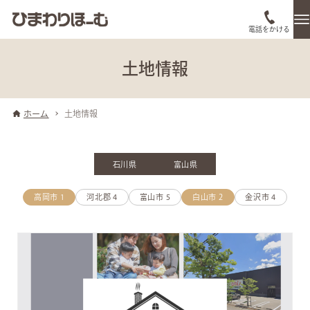
電話をかける
土地情報
ホーム
土地情報
石川県
富山県
高岡市
1
河北郡
4
富山市
5
白山市
2
金沢市
4