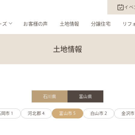
イベ
ーズ
お客様の声
土地情報
分譲住宅
リフ
土地情報
石川県
富山県
高岡市
1
河北郡
4
富山市
5
白山市
2
金沢市