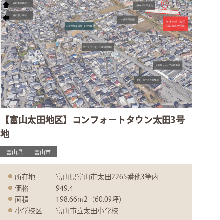
【富山太田地区】コンフォートタウン太田3号
地
富山県
富山市
所在地
富山県富山市太田2265番他3筆内
価格
949.4
面積
198.66m2（60.09坪）
小学校区
富山市立太田小学校