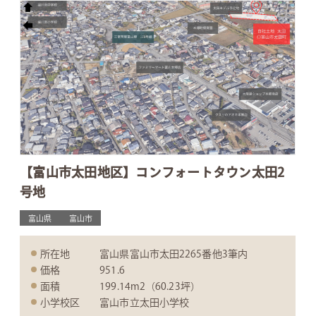
【富山市太田地区】コンフォートタウン太田2
号地
富山県
富山市
所在地
富山県富山市太田2265番他3筆内
価格
951.6
面積
199.14m2（60.23坪）
小学校区
富山市立太田小学校