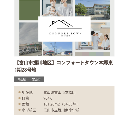
【富山市掘川地区】コンフォートタウン本郷東
1期28号地
富山県
富山市
所在地
富山県富山市本郷町
価格
904.6
面積
181.28m2（54.83坪）
小学校区
富山市立堀川南小学校