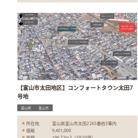
【富山市太田地区】コンフォートタウン太田7
号地
富山県
富山市
所在地
富山県富山市太田2265番他3筆内
価格
9,401,000
面積
196.72m2（59.50坪）