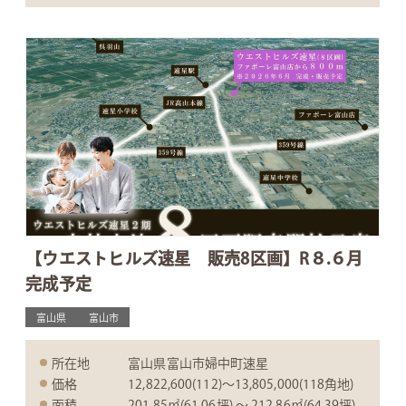
【ウエストヒルズ速星 販売8区画】R８.６月
完成予定
富山県
富山市
所在地
富山県富山市婦中町速星
価格
12,822,600(112)〜13,805,000(118角地)
面積
201.85㎡(61.06坪) 〜 212.86㎡(64.39坪)