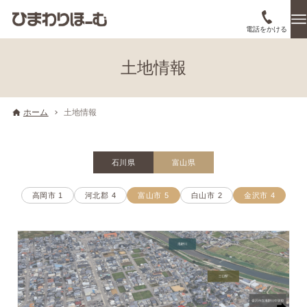
電話をかける
土地情報
ホーム
土地情報
石川県
富山県
高岡市
1
河北郡
4
富山市
5
白山市
2
金沢市
4