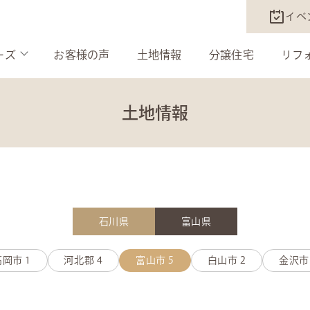
イベ
ーズ
お客様の声
土地情報
分譲住宅
リフ
土地情報
石川県
富山県
高岡市
1
河北郡
4
富山市
5
白山市
2
金沢市