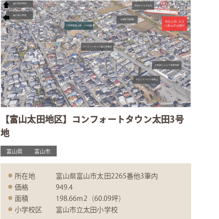
【富山太田地区】コンフォートタウン太田3号
地
富山県
富山市
所在地
富山県富山市太田2265番他3筆内
価格
949.4
面積
198.66m2（60.09坪）
小学校区
富山市立太田小学校