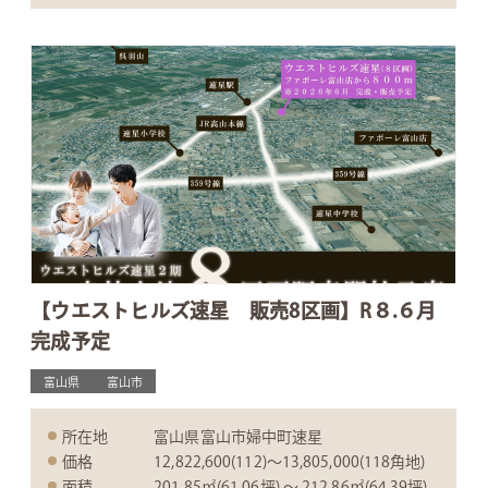
【ウエストヒルズ速星 販売8区画】R８.６月
完成予定
富山県
富山市
所在地
富山県富山市婦中町速星
価格
12,822,600(112)〜13,805,000(118角地)
面積
201.85㎡(61.06坪) 〜 212.86㎡(64.39坪)