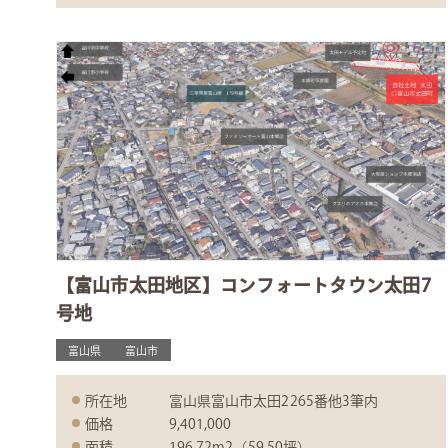
【富山市太田地区】コンフォートタウン太田7
号地
富山県
富山市
所在地
富山県富山市太田2265番他3筆内
価格
9,401,000
面積
196.72m2（59.50坪）