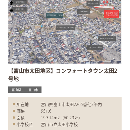
【富山市太田地区】コンフォートタウン太田2
号地
富山県
富山市
所在地
富山県富山市太田2265番他3筆内
価格
951.6
面積
199.14m2（60.23坪）
小学校区
富山市立太田小学校