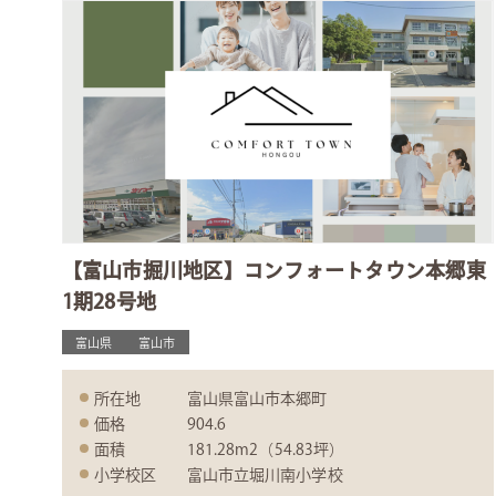
【富山市掘川地区】コンフォートタウン本郷東
1期28号地
富山県
富山市
所在地
富山県富山市本郷町
価格
904.6
面積
181.28m2（54.83坪）
小学校区
富山市立堀川南小学校