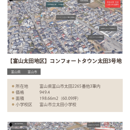
【富山太田地区】コンフォートタウン太田3号地
富山県
富山市
所在地
富山県富山市太田2265番他3筆内
価格
949.4
面積
198.66m2（60.09坪）
小学校区
富山市立太田小学校