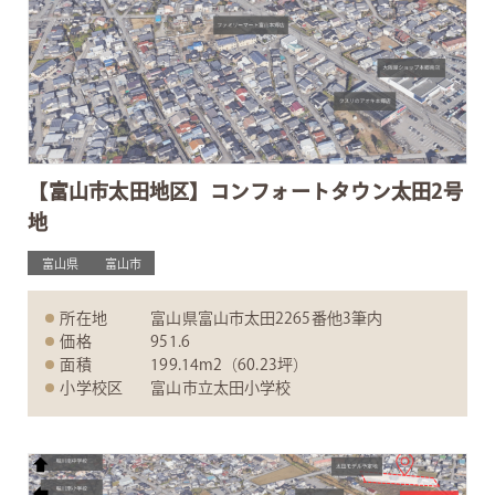
【富山市太田地区】コンフォートタウン太田2号
地
富山県
富山市
所在地
富山県富山市太田2265番他3筆内
価格
951.6
面積
199.14m2（60.23坪）
小学校区
富山市立太田小学校