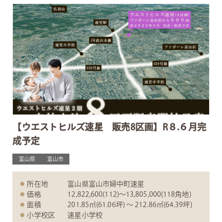
【ウエストヒルズ速星 販売8区画】R８.６月完
成予定
富山県
富山市
所在地
富山県富山市婦中町速星
価格
12,822,600(112)〜13,805,000(118角地)
面積
201.85㎡(61.06坪) 〜 212.86㎡(64.39坪)
小学校区
速星小学校