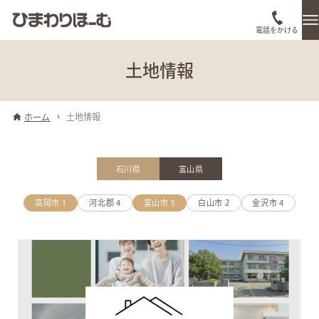
電話をかける
土地情報
ホーム
土地情報
石川県
富山県
高岡市
1
河北郡
4
富山市
5
白山市
2
金沢市
4