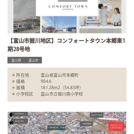
【富山市掘川地区】コンフォートタウン本郷東1
期28号地
富山県
富山市
所在地
富山県富山市本郷町
価格
904.6
面積
181.28m2（54.83坪）
小学校区
富山市立堀川南小学校